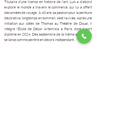
Titulaire d’une licence en histoire de l’art, Luis a d’abord
exploré le monde à travers le commerce, qui lui a offert
des années de voyage. À 40 ans, sa passion pour la peinture
décorative, longtemps en sommeil, s’est ravivée. Après une
initiation aux côtés de Thomas au Théâtre de Douai, il
intègre l’École de Décor Artemisia à Paris, dont il sort
diplômé en 2024. Dès septembre de la même année, Luis
se lance comme peintre en décors indépendant.
En el taller de Thomas Delannoy, nuestro equipo de
apasionados pintores de decoración destaca por su
saber hacer, su espíritu de innovación y su compromiso
para crear o recrear espacios únicos e inspiradores.
Impulsados por un amor común por el arte y la
tecnología, trabajamos juntos para ofrecer creaciones
que combinan creatividad y estándares técnicos.
Cada proyecto es una aventura colectiva, donde la
escucha y la complementariedad de nuestros talentos
nos permiten transformar tus ideas en verdaderas
obras de arte.